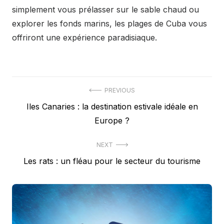
simplement vous prélasser sur le sable chaud ou
explorer les fonds marins, les plages de Cuba vous
offriront une expérience paradisiaque.
Post
PREVIOUS
Previous
Iles Canaries : la destination estivale idéale en
navigation
post:
Europe ?
NEXT
Next
Les rats : un fléau pour le secteur du tourisme
post: