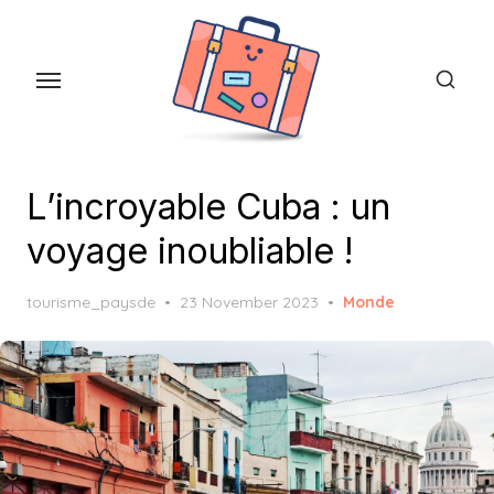
Skip
to
the
content
L’incroyable Cuba : un
voyage inoubliable !
Posted
tourisme_paysde
23 November 2023
Monde
on