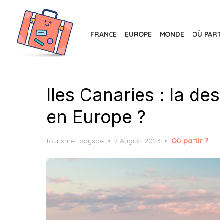
Skip
to
the
FRANCE
EUROPE
MONDE
OÙ PART
content
Iles Canaries : la des
en Europe ?
Posted
tourisme_paysde
7 August 2023
Où partir ?
on