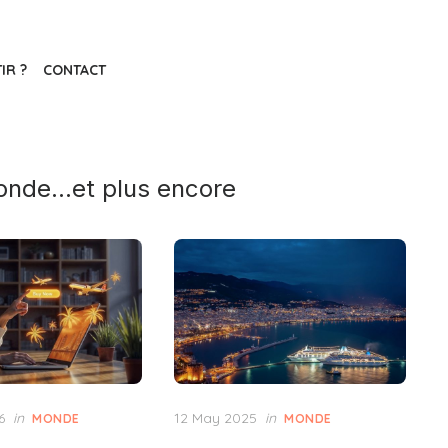
IR ?
CONTACT
nde...et plus encore
Posted
6
in
12 May 2025
in
MONDE
MONDE
on