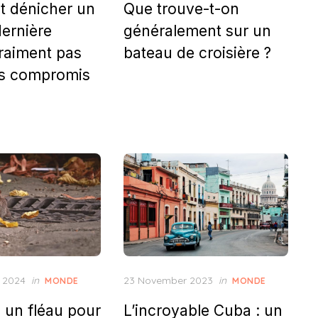
 dénicher un
Que trouve-t-on
ernière
généralement sur un
raiment pas
bateau de croisière ?
ns compromis
Posted
 2024
in
23 November 2023
in
MONDE
MONDE
on
: un fléau pour
L’incroyable Cuba : un