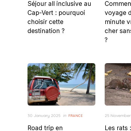
Séjour all inclusive au
Comment
Cap-Vert : pourquoi
voyage d
choisir cette
minute v
destination ?
cher sa
?
Posted
Posted
30 January 2025
in
25 November
FRANCE
on
on
Road trip en
Les rats 