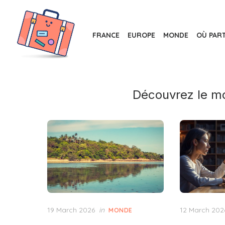
Skip
to
the
FRANCE
EUROPE
MONDE
OÙ PART
content
Découvrez le mo
Posted
Posted
19 March 2026
in
12 March 202
MONDE
on
on