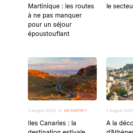
Martinique : les routes
le secte
à ne pas manquer
pour un séjour
époustouflant
Posted
Posted
7 August 2023
in
1 August 202
OÙ PARTIR ?
on
on
Iles Canaries : la
A la déc
destination estivale
d’Athène