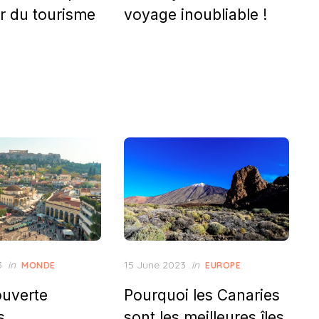
ur du tourisme
voyage inoubliable !
Posted
3
in
15 June 2023
in
MONDE
EUROPE
on
ouverte
Pourquoi les Canaries
s
sont les meilleures îles