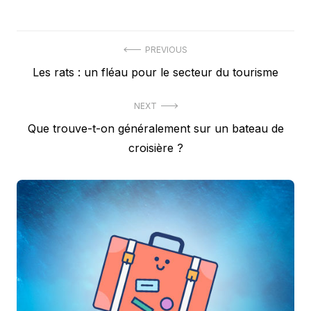
Post
PREVIOUS
Previous
Les rats : un fléau pour le secteur du tourisme
navigation
post:
NEXT
Next
Que trouve-t-on généralement sur un bateau de
post:
croisière ?