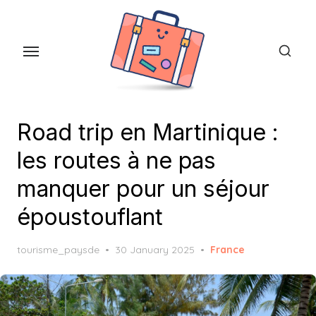
Skip
to
the
content
Road trip en Martinique :
les routes à ne pas
manquer pour un séjour
époustouflant
Posted
tourisme_paysde
30 January 2025
France
on